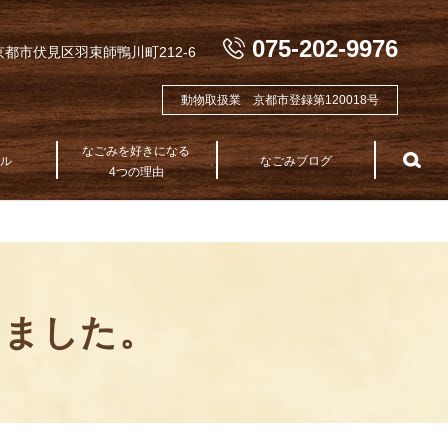
075-202-9976
都市伏見区羽束師鴨川町212-6
動物取扱業 京都市登録第120018号
なごみを好きになる
テル
なごみブログ
sea
4つの理由
しました。