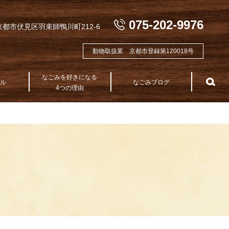
075-202-9976
都市伏見区羽束師鴨川町212-6
動物取扱業 京都市登録第120018号
なごみを好きになる
テル
なごみブログ
sea
4つの理由