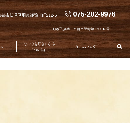
075-202-9976
都市伏見区羽束師鴨川町212-6
動物取扱業 京都市登録第120018号
なごみを好きになる
テル
なごみブログ
sea
4つの理由