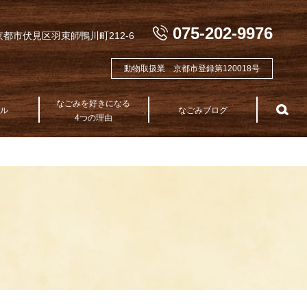
075-202-9976
都市伏見区羽束師鴨川町212-6
動物取扱業 京都市登録第120018号
なごみを好きになる
テル
なごみブログ
sea
4つの理由