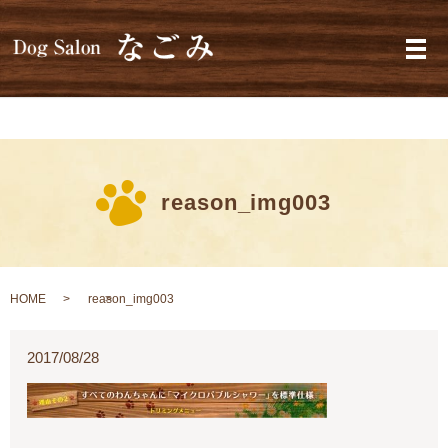
メ
reason_img003
HOME
reason_img003
2017/08/28