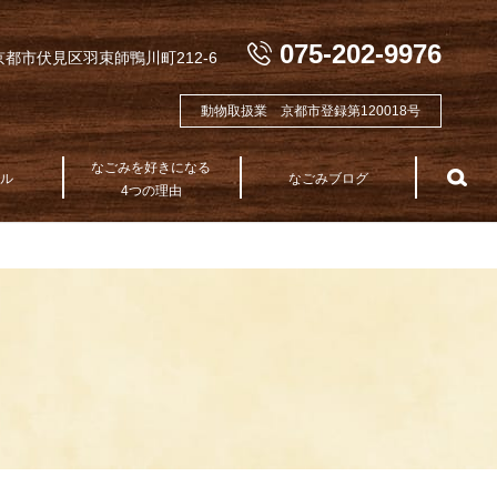
075-202-9976
都市伏見区羽束師鴨川町212-6
動物取扱業 京都市登録第120018号
なごみを好きになる
テル
なごみブログ
sea
4つの理由