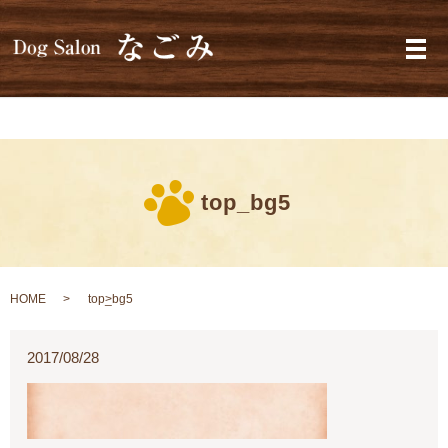
メ
top_bg5
HOME
top_bg5
2017/08/28