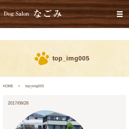
メ
top_img005
HOME
top_img005
2017/08/28